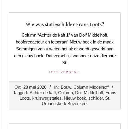
Wie was statieschilder Frans Loots?
Column “Achter de kaft 1” van Dolf Middelhoff,
hoofdredacteur en fotograaf. Nieuw boek in de maak
Sommigen van u weten het al: er wordt gewerkt aan
een nieuw boek. Dat verschijnt wanneer onze dierbare
St.
LEES VERDER…
2020-
On:
28 mei 2020
In:
Bouw
,
Column Middelhoff
05-
Tagged:
Achter de kaft
,
Column
,
Dolf Middelhoff
,
Frans
28
Loots
,
kruiswegstaties
,
Nieuw boek
,
schilder
,
St.
Urbanuskerk Bovenkerk