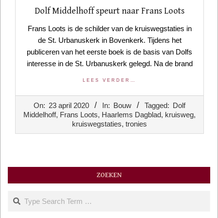
Dolf Middelhoff speurt naar Frans Loots
Frans Loots is de schilder van de kruiswegstaties in
de St. Urbanuskerk in Bovenkerk. Tijdens het
publiceren van het eerste boek is de basis van Dolfs
interesse in de St. Urbanuskerk gelegd. Na de brand
LEES VERDER…
2020-
On:
23 april 2020
In:
Bouw
Tagged:
Dolf
04-
Middelhoff
,
Frans Loots
,
Haarlems Dagblad
,
kruisweg
,
23
kruiswegstaties
,
tronies
ZOEKEN
Search