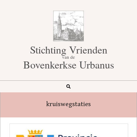
Skip
to
content
Stichting Vrienden
van de
Bovenkerkse Urbanus
Search
Secondary
Navigation
kruiswegstaties
Menu