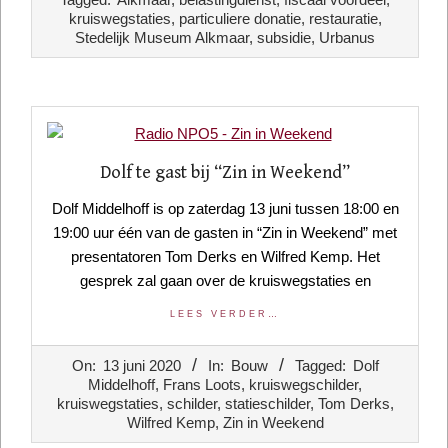
01
kruiswegstaties
,
particuliere donatie
,
restauratie
,
Stedelijk Museum Alkmaar
,
subsidie
,
Urbanus
Dolf te gast bij “Zin in Weekend”
Dolf Middelhoff is op zaterdag 13 juni tussen 18:00 en
19:00 uur één van de gasten in “Zin in Weekend” met
presentatoren Tom Derks en Wilfred Kemp. Het
gesprek zal gaan over de kruiswegstaties en
LEES VERDER…
2020-
On:
13 juni 2020
In:
Bouw
Tagged:
Dolf
06-
Middelhoff
,
Frans Loots
,
kruiswegschilder
,
13
kruiswegstaties
,
schilder
,
statieschilder
,
Tom Derks
,
Wilfred Kemp
,
Zin in Weekend