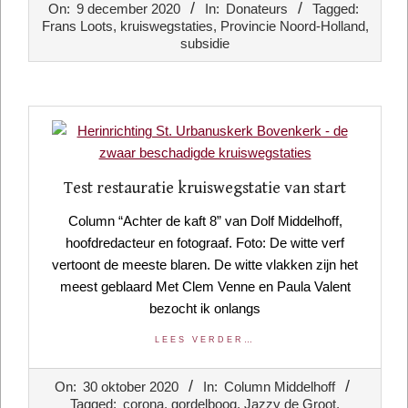
On:
9 december 2020
In:
Donateurs
Tagged:
12-
Frans Loots
,
kruiswegstaties
,
Provincie Noord-Holland
,
09
subsidie
Test restauratie kruiswegstatie van start
Column “Achter de kaft 8” van Dolf Middelhoff,
hoofdredacteur en fotograaf. Foto: De witte verf
vertoont de meeste blaren. De witte vlakken zijn het
meest geblaard Met Clem Venne en Paula Valent
bezocht ik onlangs
LEES VERDER…
2020-
On:
30 oktober 2020
In:
Column Middelhoff
10-
Tagged:
corona
,
gordelboog
,
Jazzy de Groot
,