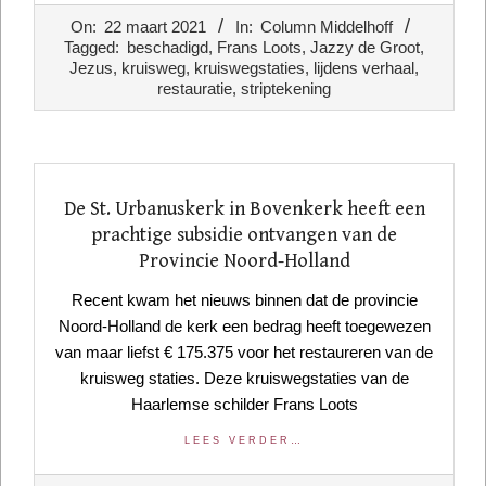
2021-
On:
22 maart 2021
In:
Column Middelhoff
03-
Tagged:
beschadigd
,
Frans Loots
,
Jazzy de Groot
,
22
Jezus
,
kruisweg
,
kruiswegstaties
,
lijdens verhaal
,
restauratie
,
striptekening
De St. Urbanuskerk in Bovenkerk heeft een
prachtige subsidie ontvangen van de
Provincie Noord-Holland
Recent kwam het nieuws binnen dat de provincie
Noord-Holland de kerk een bedrag heeft toegewezen
van maar liefst € 175.375 voor het restaureren van de
kruisweg staties. Deze kruiswegstaties van de
Haarlemse schilder Frans Loots
LEES VERDER…
2020-