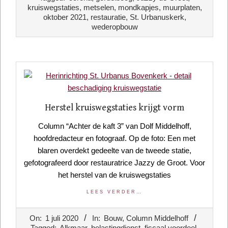
30
kruiswegstaties
,
metselen
,
mondkapjes
,
muurplaten
,
oktober 2021
,
restauratie
,
St. Urbanuskerk
,
wederopbouw
Herstel kruiswegstaties krijgt vorm
Column “Achter de kaft 3” van Dolf Middelhoff,
hoofdredacteur en fotograaf. Op de foto: Een met
blaren overdekt gedeelte van de tweede statie,
gefotografeerd door restauratrice Jazzy de Groot. Voor
het herstel van de kruiswegstaties
LEES VERDER…
2020-
On:
1 juli 2020
In:
Bouw
,
Column Middelhoff
07-
Tagged:
Alkmaar
,
belastingdienst
,
fiscaal voordeel
,