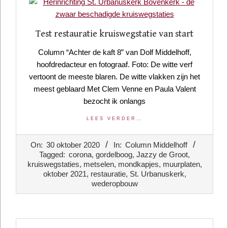
Test restauratie kruiswegstatie van start
Column “Achter de kaft 8” van Dolf Middelhoff,
hoofdredacteur en fotograaf. Foto: De witte verf
vertoont de meeste blaren. De witte vlakken zijn het
meest geblaard Met Clem Venne en Paula Valent
bezocht ik onlangs
LEES VERDER…
2020-
On:
30 oktober 2020
In:
Column Middelhoff
10-
Tagged:
corona
,
gordelboog
,
Jazzy de Groot
,
30
kruiswegstaties
,
metselen
,
mondkapjes
,
muurplaten
,
oktober 2021
,
restauratie
,
St. Urbanuskerk
,
wederopbouw