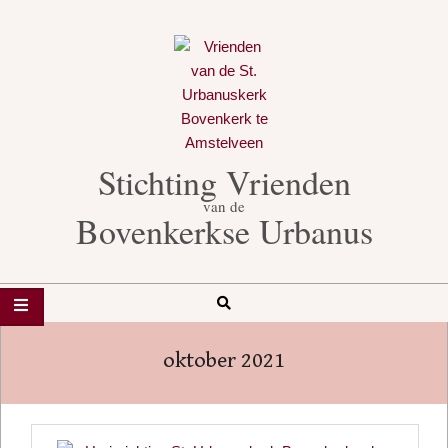
Skip
to
content
Stichting Vrienden
van de
Bovenkerkse Urbanus
Search
Secondary
Navigation
oktober 2021
Menu