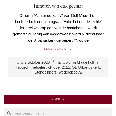
Inmeten van dak gestart
Column “Achter de kaft 7” van Dolf Middelhoff,
hoofdredacteur en fotograaf. Foto: het eerste ‘echte’
formeel waarop een van de hoofdbogen wordt
gemetseld. Terug van weggeweest werd ik direkt naar
de Urbanuskerk geroepen: “Nico de
LEES VERDER…
2020-
On:
7 oktober 2020
In:
Column Middelhoff
10-
Tagged:
metselen
,
oktober 2021
,
St. Urbanuskerk
,
07
Stenebikkers
,
wederopbouw
ZOEKEN
Search