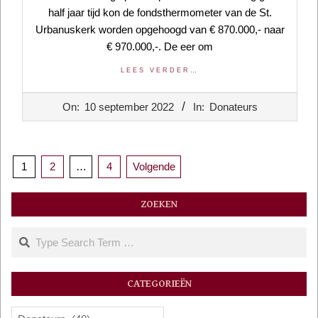
half jaar tijd kon de fondsthermometer van de St.
Urbanuskerk worden opgehoogd van € 870.000,- naar
€ 970.000,-. De eer om
LEES VERDER…
2022-
On:
10 september 2022
In:
Donateurs
09-
10
Berichten
1
2
…
4
Volgende
paginering
ZOEKEN
Search
CATEGORIEËN
Categorieën