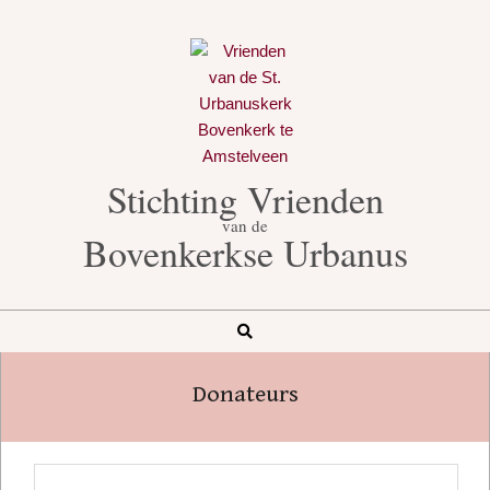
Skip
to
content
Stichting Vrienden
van de
Bovenkerkse Urbanus
Search
Secondary
Navigation
Donateurs
Menu