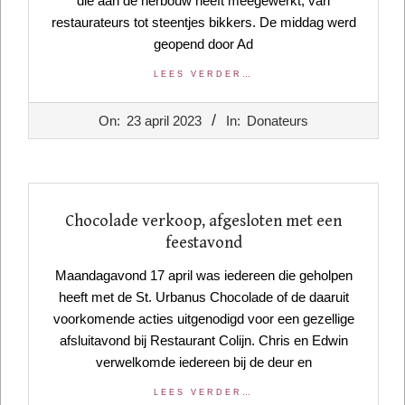
die aan de herbouw heeft meegewerkt, van
restaurateurs tot steentjes bikkers. De middag werd
geopend door Ad
LEES VERDER…
2023-
On:
23 april 2023
In:
Donateurs
04-
23
Chocolade verkoop, afgesloten met een
feestavond
Maandagavond 17 april was iedereen die geholpen
heeft met de St. Urbanus Chocolade of de daaruit
voorkomende acties uitgenodigd voor een gezellige
afsluitavond bij Restaurant Colijn. Chris en Edwin
verwelkomde iedereen bij de deur en
LEES VERDER…