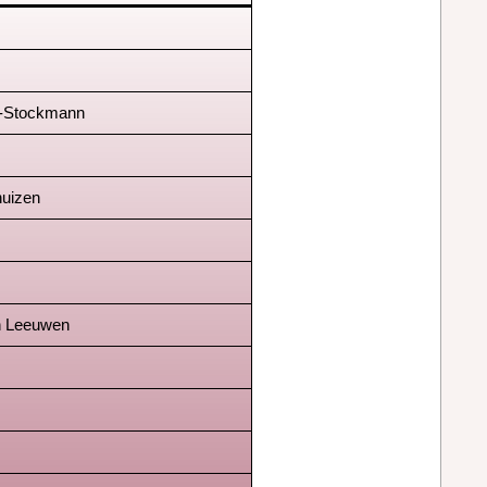
a-Stockmann
uizen
n Leeuwen