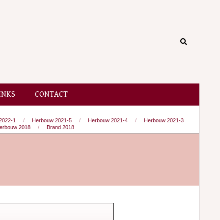
Search
INKS
CONTACT
2022-1
Herbouw 2021-5
Herbouw 2021-4
Herbouw 2021-3
erbouw 2018
Brand 2018