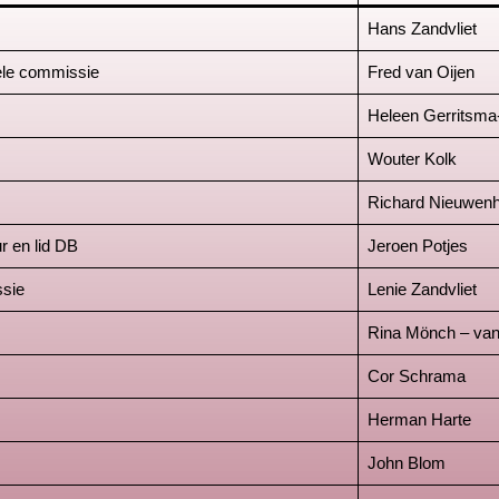
Hans Zandvliet
rele commissie
Fred van Oijen
Heleen Gerritsm
Wouter Kolk
Richard Nieuwenh
r en lid DB
Jeroen Potjes
ssie
Lenie Zandvliet
Rina Mönch – va
Cor Schrama
Herman Harte
John Blom