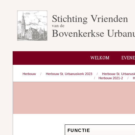
Skip
to
Stichting Vrienden
content
van de
Bovenkerkse Urban
WELKOM
EVEN
Herbouw
Herbouw St. Urbanuskerk 2023
Herbouw St. Urbanusk
Herbouw 2021-2
H
FUNCTIE