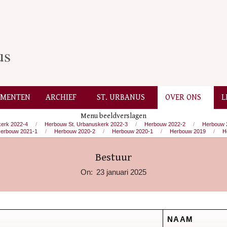
us
EMENTEN
ARCHIEF
ST. URBANUS
OVER ONS
L
Secondary
Navigation
Menu beeldverslagen
erk 2022-4
Herbouw St. Urbanuskerk 2022-3
Herbouw 2022-2
Herbouw 
Menu
erbouw 2021-1
Herbouw 2020-2
Herbouw 2020-1
Herbouw 2019
H
Bestuur
On:
23 januari 2025
NAAM