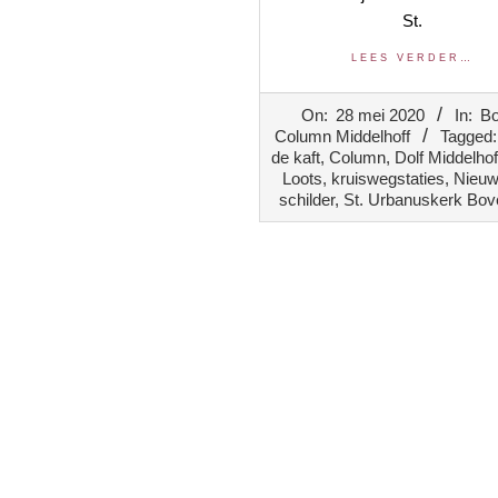
St.
LEES VERDER…
2020-
On:
28 mei 2020
In:
B
05-
Column Middelhoff
Tagged:
28
de kaft
,
Column
,
Dolf Middelhof
Loots
,
kruiswegstaties
,
Nieuw
schilder
,
St. Urbanuskerk Bov