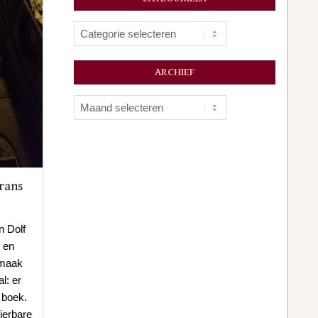
Categorieën
ARCHIEF
Archief
Frans
n Dolf
 en
 maak
l: er
 boek.
ierbare