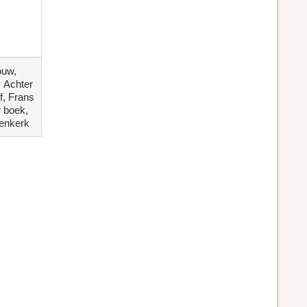
ouw
,
Achter
f
,
Frans
 boek
,
enkerk