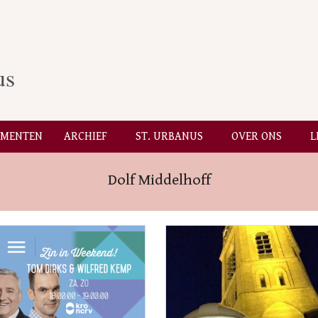
us
EMENTEN
ARCHIEF
ST. URBANUS
OVER ONS
L
Secondary
Navigation
Dolf Middelhoff
Menu