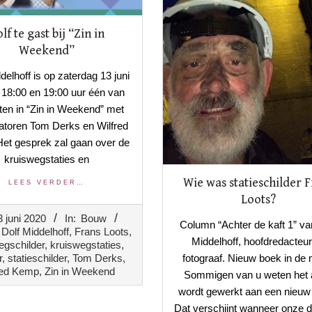
lf te gast bij “Zin in
Weekend”
delhoff is op zaterdag 13 juni
 18:00 en 19:00 uur één van
ten in “Zin in Weekend” met
atoren Tom Derks en Wilfred
et gesprek zal gaan over de
kruiswegstaties en
Wie was statieschilder 
LEES VERDER…
Loots?
3 juni 2020
In:
Bouw
Column “Achter de kaft 1” va
Dolf Middelhoff
,
Frans Loots
,
Middelhoff, hoofdredacteur
egschilder
,
kruiswegstaties
,
r
,
statieschilder
,
Tom Derks
,
fotograaf. Nieuw boek in de
red Kemp
,
Zin in Weekend
Sommigen van u weten het a
wordt gewerkt aan een nieuw
Dat verschijnt wanneer onze d