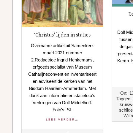
Do
Dolf Mid
‘Christus’ lijden in staties
tussen
Overname artikel uit Samenkerk
de gas
maart 2021 nummer
present
2.Redactrice Ingrid Henkemans,
Kemp. H
erfgoedspecialist van Museum
Catharijneconvent en inventariseert
en adviseert de kerken van het
Bisdom Haarlem-Amsterdam. Met
2020-
On:
1
dank aan informatie en statiefoto’s
06-
Tagged:
verkregen van Dolf Middelhoff.
13
kruisw
Foto’s: St.
schilde
Wilf
LEES VERDER…
2021-