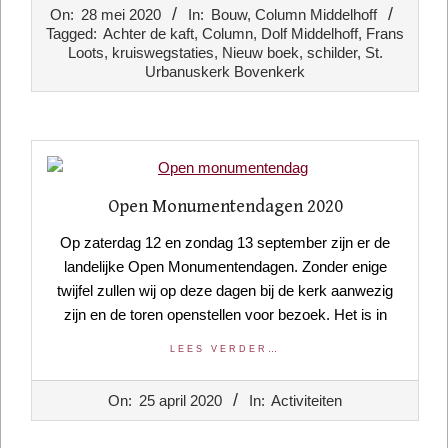
2020-
On:
28 mei 2020
In:
Bouw
,
Column Middelhoff
05-
Tagged:
Achter de kaft
,
Column
,
Dolf Middelhoff
,
Frans
28
Loots
,
kruiswegstaties
,
Nieuw boek
,
schilder
,
St.
Urbanuskerk Bovenkerk
Open Monumentendagen 2020
Op zaterdag 12 en zondag 13 september zijn er de
landelijke Open Monumentendagen. Zonder enige
twijfel zullen wij op deze dagen bij de kerk aanwezig
zijn en de toren openstellen voor bezoek. Het is in
LEES VERDER…
2020-
On:
25 april 2020
In:
Activiteiten
04-
25