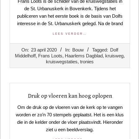
Frans Loots is de schilder van de kruiswegstaties in
de St. Urbanuskerk in Bovenkerk. Tijdens het
publiceren van het eerste boek is de basis van Dolfs
interesse in de St. Urbanuskerk gelegd. Na de brand
LEES VERDER…
2020-
On:
23 april 2020
In:
Bouw
Tagged:
Dolf
04-
Middelhoff
,
Frans Loots
,
Haarlems Dagblad
,
kruisweg
,
23
kruiswegstaties
,
tronies
Druk op vloeren kan hoog oplopen
Om de druk op de vloeren van de kerk op te vangen
worden er zo’n 70 stempels geplaatst. Het is een klus
die in de kelder onder de vloer plaatsvindt. Hieronder
ziet u een beeldverslag.