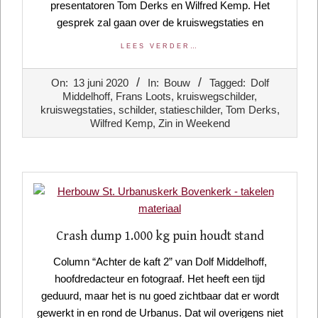
presentatoren Tom Derks en Wilfred Kemp. Het
gesprek zal gaan over de kruiswegstaties en
LEES VERDER…
2020-
On:
13 juni 2020
In:
Bouw
Tagged:
Dolf
06-
Middelhoff
,
Frans Loots
,
kruiswegschilder
,
13
kruiswegstaties
,
schilder
,
statieschilder
,
Tom Derks
,
Wilfred Kemp
,
Zin in Weekend
Crash dump 1.000 kg puin houdt stand
Column “Achter de kaft 2” van Dolf Middelhoff,
hoofdredacteur en fotograaf. Het heeft een tijd
geduurd, maar het is nu goed zichtbaar dat er wordt
gewerkt in en rond de Urbanus. Dat wil overigens niet