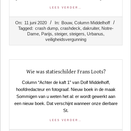
LEES VERDER…
2020-
On:
11 juni 2020
In:
Bouw
,
Column Middelhoff
06-
Tagged:
crash dump
,
crashdeck
,
dakruiter
,
Notre-
11
Dame
,
Parijs
,
steiger
,
steigers
,
Urbanus
,
veiligheidsvergunning
Wie was statieschilder Frans Loots?
Column “Achter de kaft 1” van Dolf Middelhoff,
hoofdredacteur en fotograaf. Nieuw boek in de maak
Sommigen van u weten het al: er wordt gewerkt aan
een nieuw boek. Dat verschijnt wanneer onze dierbare
St.
LEES VERDER…