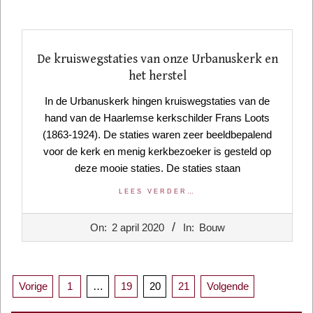
De kruiswegstaties van onze Urbanuskerk en
het herstel
In de Urbanuskerk hingen kruiswegstaties van de
hand van de Haarlemse kerkschilder Frans Loots
(1863-1924). De staties waren zeer beeldbepalend
voor de kerk en menig kerkbezoeker is gesteld op
deze mooie staties. De staties staan
LEES VERDER…
2020-
On:
2 april 2020
In:
Bouw
04-
02
Berichten
Vorige
1
…
19
20
21
Volgende
paginering