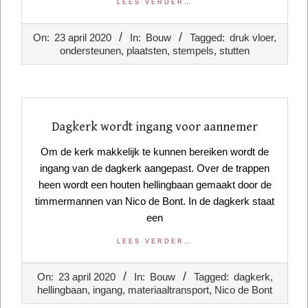
LEES VERDER…
2020-
On:
23 april 2020
In:
Bouw
Tagged:
druk vloer
,
04-
ondersteunen
,
plaatsten
,
stempels
,
stutten
23
Dagkerk wordt ingang voor aannemer
Om de kerk makkelijk te kunnen bereiken wordt de
ingang van de dagkerk aangepast. Over de trappen
heen wordt een houten hellingbaan gemaakt door de
timmermannen van Nico de Bont. In de dagkerk staat
een
LEES VERDER…
2020-
On:
23 april 2020
In:
Bouw
Tagged:
dagkerk
,
04-
hellingbaan
,
ingang
,
materiaaltransport
,
Nico de Bont
23