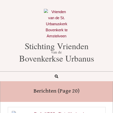
Skip
to
content
Stichting Vrienden
van de
Bovenkerkse Urbanus
Search
Secondary
Navigation
Berichten
(Page 20)
Menu