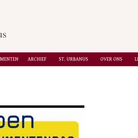
us
EMENTEN
ARCHIEF
ST. URBANUS
OVER ONS
L
Secondary
Navigation
Menu