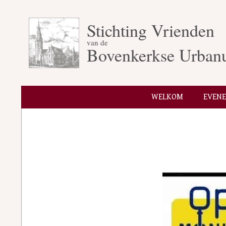
Skip
to
Stichting Vrienden
content
van de
Bovenkerkse Urban
WELKOM
EVEN