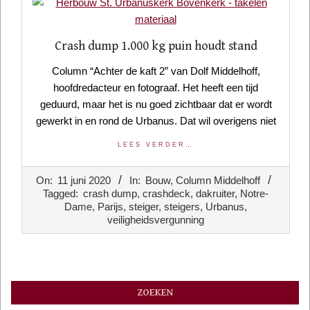
Crash dump 1.000 kg puin houdt stand
Column “Achter de kaft 2” van Dolf Middelhoff,
hoofdredacteur en fotograaf. Het heeft een tijd
geduurd, maar het is nu goed zichtbaar dat er wordt
gewerkt in en rond de Urbanus. Dat wil overigens niet
LEES VERDER…
2020-
On:
11 juni 2020
In:
Bouw
,
Column Middelhoff
06-
Tagged:
crash dump
,
crashdeck
,
dakruiter
,
Notre-
11
Dame
,
Parijs
,
steiger
,
steigers
,
Urbanus
,
veiligheidsvergunning
ZOEKEN