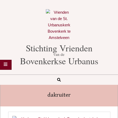
Skip
to
content
Stichting Vrienden
van de
Bovenkerkse Urbanus
Search
Secondary
Navigation
dakruiter
Menu