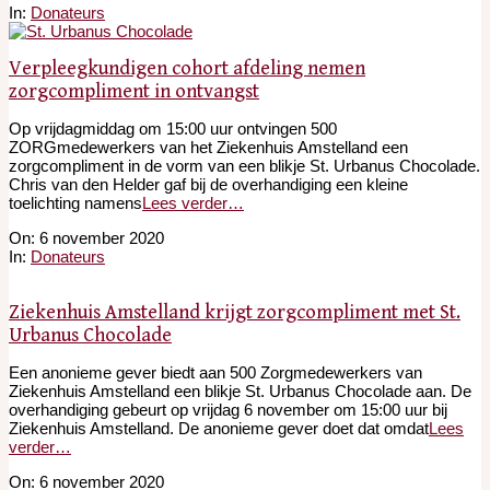
11-
In:
Donateurs
14
Verpleegkundigen cohort afdeling nemen
zorgcompliment in ontvangst
Op vrijdagmiddag om 15:00 uur ontvingen 500
ZORGmedewerkers van het Ziekenhuis Amstelland een
zorgcompliment in de vorm van een blikje St. Urbanus Chocolade.
Chris van den Helder gaf bij de overhandiging een kleine
toelichting namens
Lees verder…
2020-
On:
6 november 2020
11-
In:
Donateurs
06
Ziekenhuis Amstelland krijgt zorgcompliment met St.
Urbanus Chocolade
Een anonieme gever biedt aan 500 Zorgmedewerkers van
Ziekenhuis Amstelland een blikje St. Urbanus Chocolade aan. De
overhandiging gebeurt op vrijdag 6 november om 15:00 uur bij
Ziekenhuis Amstelland. De anonieme gever doet dat omdat
Lees
verder…
2020-
On:
6 november 2020