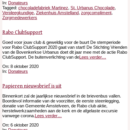
11-
In:
Donateurs
06
Tagged:
chocoladefabriek Martinez
,
St. Urbanus Chocolade
,
Verpleegkundige
,
Ziekenhuis Amstelland
,
zorgcompliment
,
Zorgmedewerkers
Rabo ClubSupport
Goed voor jouw club & geweldig voor de buurt De stemperiode
voor Rabo ClubSupport 2020 gaat van start! De Stichting Vrienden
van de Bovenkerkse Urbanus doet dit jaar mee met de actie Rabo
ClubSupport. De buitenverlichting van de
Lees verder…
2020-
On:
8 oktober 2020
10-
In:
Donateurs
08
Papieren nieuwsbrief is uit
Binnenkort zal de jaarlijkse nieuwsbrief in de brievenbus vallen.
Boordevol informatie van de voorzitter, de eerste steenlegging,
donatie van Gemeente Amstelveen, de Rabo club aktie,
herstelwerkzaamheden aan de kerk en de afgelaste excursie
vanwege corona.
Lees verder…
2020-
On:
6 oktober 2020
10-
In:
Donateurs