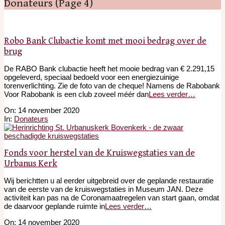
Donateurs
(Page 4)
Robo Bank Clubactie komt met mooi bedrag over de
brug
De RABO Bank clubactie heeft het mooie bedrag van € 2.291,15
opgeleverd, speciaal bedoeld voor een energiezuinige
torenverlichting. Zie de foto van de cheque! Namens de Rabobank
Voor Rabobank is een club zoveel méér dan
Lees verder…
2020-
On:
14 november 2020
11-
In:
Donateurs
14
Fonds voor herstel van de Kruiswegstaties van de
Urbanus Kerk
Wij berichtten u al eerder uitgebreid over de geplande restauratie
van de eerste van de kruiswegstaties in Museum JAN. Deze
activiteit kan pas na de Coronamaatregelen van start gaan, omdat
de daarvoor geplande ruimte in
Lees verder…
2020-
On:
14 november 2020