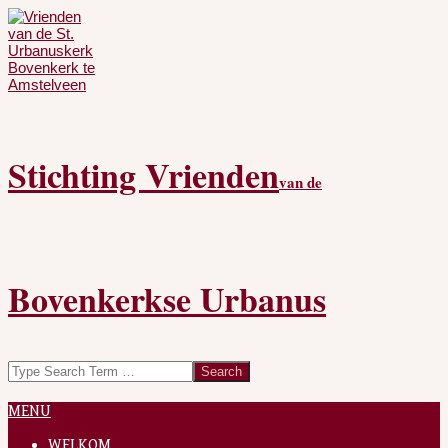
Skip
to
content
Stichting Vrienden
van de
Bovenkerkse Urbanus
Search
Secondary
MENU
Navigation
Menu
WELKOM