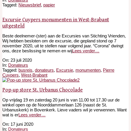
06
Tagged:
Nieuwsbrief
,
papier
Excursie Cuypers monumenten in West-Brabant
uitgesteld
Beste deelnemer-(ster) aan de Excursies van Stichting Vrienden,
Wij hebben besloten om de excursie, die gepland stond op 7
november 2020, uit te stellen naar volgend jaar. “Corona” dwingt
ons, deze beslissing te nemen en wij
Lees verder…
2020-
On:
23 juli 2020
07-
In:
Donateurs
23
Tagged:
busreis
,
donateurs
,
Excursie
,
monumenten
,
Pierre
Cuypers
,
West-Brabant
Pop-up store St. Urbanus Chocolade
Op vrijdag 19 en zaterdag 20 juni is van 11.00 tot 17.30 uur de
winkel open op de Noorddammerlaan 126 (naast de St.
Urbanuskerk) in Bovenkerk. Lieve vaders wil je verwennen. Want
wat is er
Lees verder…
2020-
On:
17 juni 2020
06-
In:
Donateurs