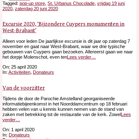
17
Tagged:
pop-up store
,
St. Urbanus Chocolade
,
vrijdag 19 juni
2020
,
zaterdag 20 juni 2020
Excursie 2020, ‘Bijzondere Cuypers monumenten in
West-Brabant’
Alleen voor leden De jaarlijkse excursie is dit jaar op zaterdag 7
november en gaat naar West-Brabant, waar we drie typische
gebouwen van Cuypers gaan bezoeken. Allereerst gaan we naar
het dorpje Molenschot, even ten
Lees verder…
2020-
On:
25 april 2020
04-
In:
Activiteiten
,
Donateurs
25
Van de voorzitter
Tijdens de door de Parochie Amstelland georganiseerde
informatiebijeenkomst in het Noorddamcentrum op 18 februari
hebben velen van u kennis kunnen nemen van de stand van
zaken met betrekking tot de restauratie van de kerk. Zowel
Lees
verder…
2020-
On:
1 april 2020
04-
In:
Donateurs