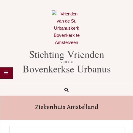
Skip
to
content
Stichting Vrienden
van de
Bovenkerkse Urbanus
Search
Secondary
Navigation
Ziekenhuis Amstelland
Menu