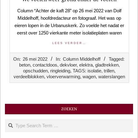
Column “Achter de kaft 28” op 26 mei 2022 van Dolf
Middelhoff, hoofdredacteur en fotograaf. Het was op
eieren lopen in de Urbanuskerk. Zo voelde het nadat er
eerst over 1250 vierkante meter isolatieplaten waren
LEES VERDER…
2022-
On:
26 mei 2022
In:
Column Middelhoff
Tagged:
05-
beton
,
contactdoos
,
dekvloer
,
elektra
,
gladtrekken
,
26
opschudden
,
ringleiding
,
TAGS: isolatie
,
trillen
,
verdeelblokken
,
vloerverwarming
,
wagen
,
waterslangen
ZOEKEN
Search