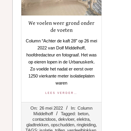
We voelen weer grond onder
de voeten
Column “Achter de kaft 28” op 26 mei
2022 van Dolf Middelhoff,
hoofdredacteur en fotograaf. Het was
op eieren lopen in de Urbanuskerk.
Zo voelde het nadat er eerst over
1250 vierkante meter isolatieplaten
waren
LEES VERDER…
2022-
On:
26 mei 2022
In:
Column
05-
Middelhoff
Tagged:
beton
,
26
contactdoos
,
dekvloer
,
elektra
,
gladtrekken
,
opschudden
,
ringleiding
,
TAGS: isolatie
,
trillen
,
verdeelblokken
,