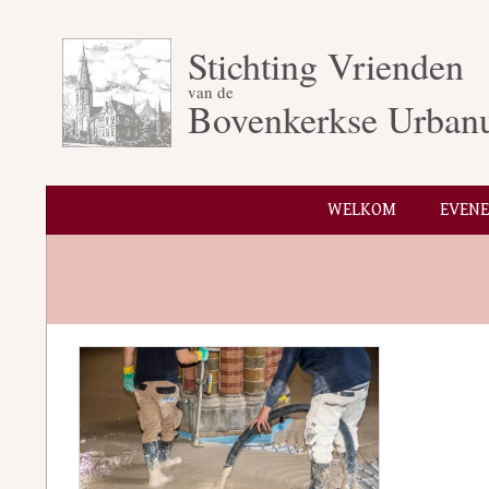
Skip
to
Stichting Vrienden
content
van de
Bovenkerkse Urban
WELKOM
EVEN