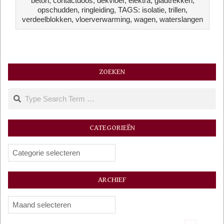
beton
,
contactdoos
,
dekvloer
,
elektra
,
gladtrekken
,
26
opschudden
,
ringleiding
,
TAGS: isolatie
,
trillen
,
verdeelblokken
,
vloerverwarming
,
wagen
,
waterslangen
ZOEKEN
Search
CATEGORIEËN
Categorieën
ARCHIEF
Archief