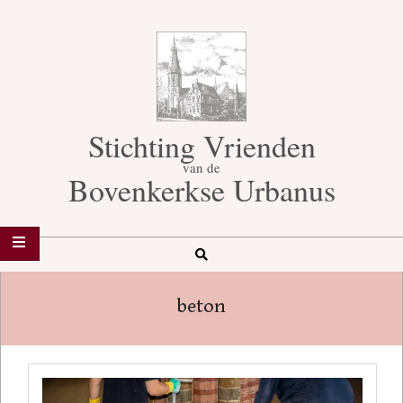
Skip
to
content
Stichting Vrienden
van de
Bovenkerkse Urbanus
Search
Secondary
Navigation
beton
Menu