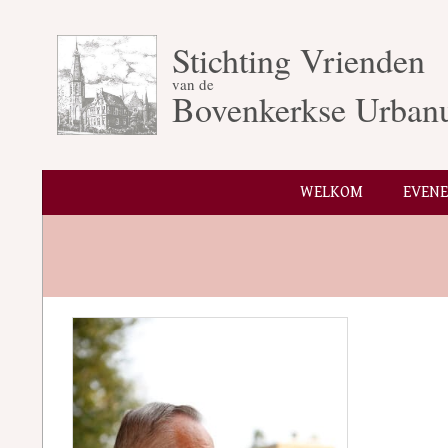
Skip
to
Stichting Vrienden
content
van de
Bovenkerkse Urban
WELKOM
EVEN