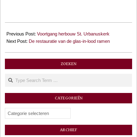
2021-
06-
Previous Post:
Voortgang herbouw St. Urbanuskerk
13
Next Post:
De restauratie van de glas-in-lood ramen
ZOEKEN
Search
CATEGORIEËN
Categorieën
ARCHIEF