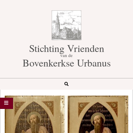
Skip
to
content
Stichting Vrienden
van de
Bovenkerkse Urbanus
Search
Secondary
Navigation
Menu