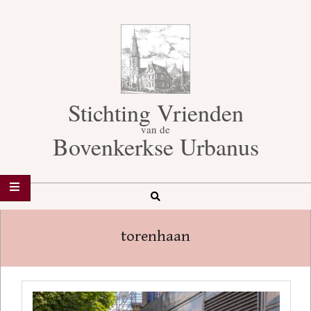
Skip
to
content
Stichting Vrienden
van de
Bovenkerkse Urbanus
Search
Secondary
Navigation
torenhaan
Menu