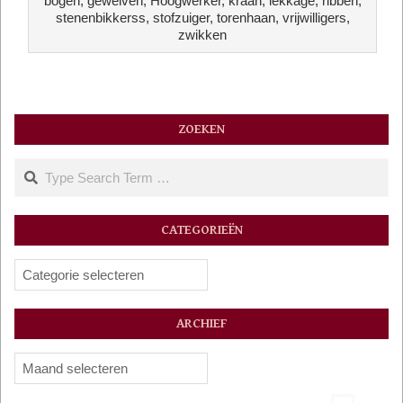
bogen
,
gewelven
,
Hoogwerker
,
kraan
,
lekkage
,
ribben
,
31
stenenbikkerss
,
stofzuiger
,
torenhaan
,
vrijwilligers
,
zwikken
ZOEKEN
Search
CATEGORIEËN
Categorieën
ARCHIEF
Archief