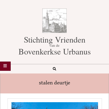
Skip
to
content
Stichting Vrienden
van de
Bovenkerkse Urbanus
Search
Secondary
Navigation
stalen deurtje
Menu