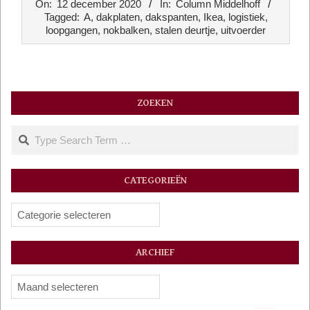
On:
12 december 2020
In:
Column Middelhoff
12-
Tagged:
A
,
dakplaten
,
dakspanten
,
Ikea
,
logistiek
,
12
loopgangen
,
nokbalken
,
stalen deurtje
,
uitvoerder
ZOEKEN
Search
CATEGORIEËN
Categorieën
ARCHIEF
Archief