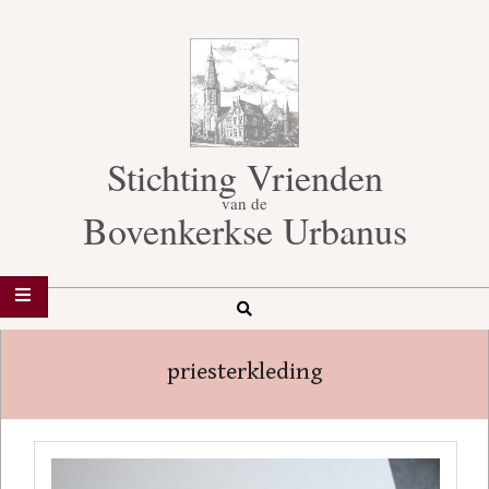
Skip
to
content
Stichting Vrienden
van de
Bovenkerkse Urbanus
Search
Secondary
Navigation
priesterkleding
Menu