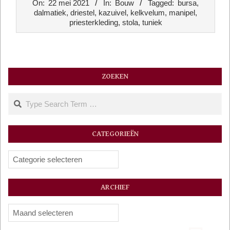
On:
22 mei 2021
In:
Bouw
Tagged:
bursa
,
05-
dalmatiek
,
driestel
,
kazuivel
,
kelkvelum
,
manipel
,
22
priesterkleding
,
stola
,
tuniek
ZOEKEN
Search
CATEGORIEËN
Categorieën
ARCHIEF
Archief