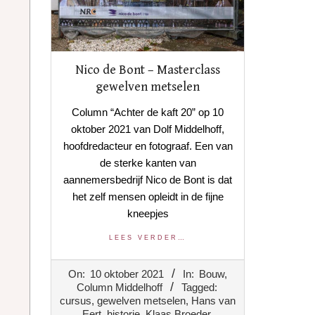
Nico de Bont – Masterclass
gewelven metselen
Column “Achter de kaft 20” op 10
oktober 2021 van Dolf Middelhoff,
hoofdredacteur en fotograaf. Een van
de sterke kanten van
aannemersbedrijf Nico de Bont is dat
het zelf mensen opleidt in de fijne
kneepjes
LEES VERDER…
2021-
On:
10 oktober 2021
In:
Bouw
,
10-
Column Middelhoff
Tagged:
10
cursus
,
gewelven metselen
,
Hans van
Eert
,
historie
,
Klaas Broeder
,