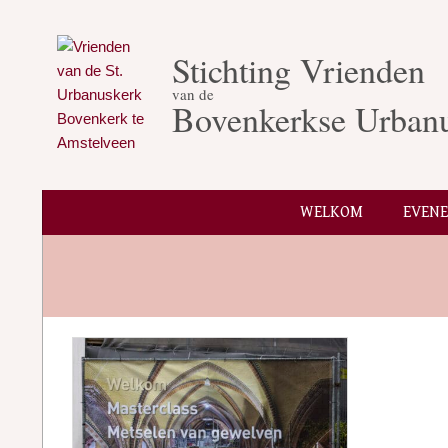
Skip
to
Stichting Vrienden
content
van de
Bovenkerkse Urban
WELKOM
EVEN