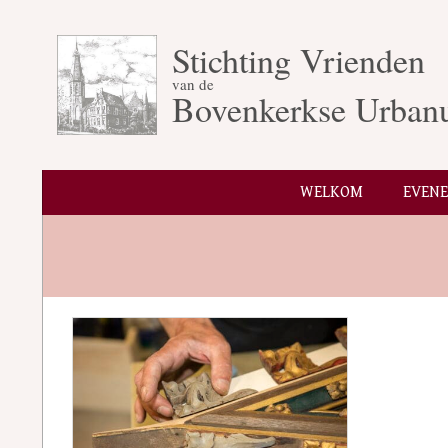
Skip
to
Stichting Vrienden
content
van de
Bovenkerkse Urban
WELKOM
EVEN