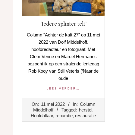
‘Iedere splinter telt’
Column “Achter de kaft 27” op 11 mei
2022 van Dolf Middelhoff,
hoofdredacteur en fotograaf. Met
Clem Venne en Marcel Hermanns
bezocht ik op een stralende lentedag
Rob Kooy van Stili Veteris (‘Naar de
oude
LEES VERDER…
2022-
On:
11 mei 2022
In:
Column
05-
Middelhoff
Tagged:
herstel
,
11
Hoofdaltaar
,
reparatie
,
restauratie