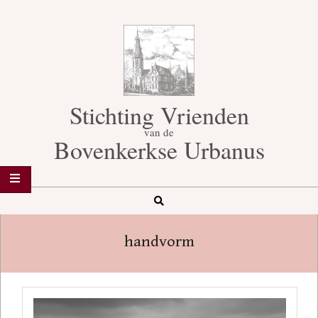
Skip
to
content
Stichting Vrienden
van de
Bovenkerkse Urbanus
Search
Secondary
Navigation
handvorm
Menu