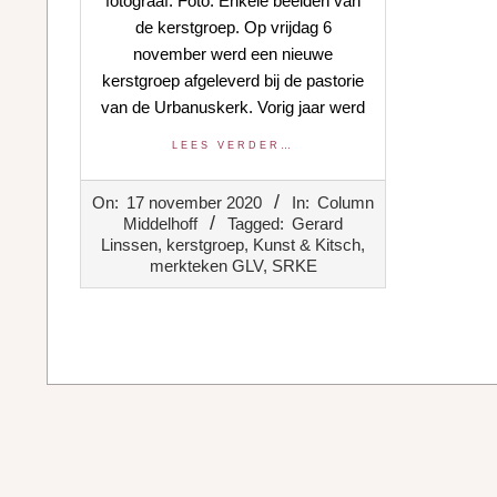
fotograaf. Foto: Enkele beelden van
de kerstgroep. Op vrijdag 6
november werd een nieuwe
kerstgroep afgeleverd bij de pastorie
van de Urbanuskerk. Vorig jaar werd
LEES VERDER…
2020-
On:
17 november 2020
In:
Column
11-
Middelhoff
Tagged:
Gerard
17
Linssen
,
kerstgroep
,
Kunst & Kitsch
,
merkteken GLV
,
SRKE