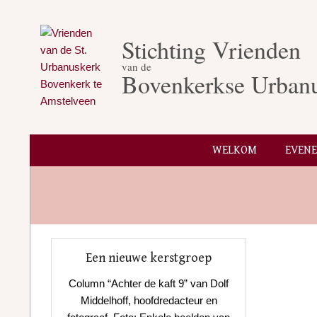
Skip
to
Stichting Vrienden
content
van de
Bovenkerkse Urban
WELKOM
EVEN
Een nieuwe kerstgroep
Column “Achter de kaft 9” van Dolf
Middelhoff, hoofdredacteur en