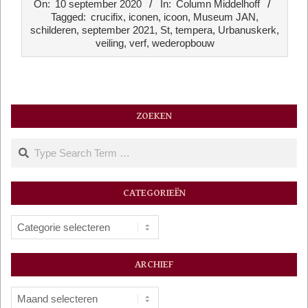
On:
10 september 2020
In:
Column Middelhoff
09-
Tagged:
crucifix
,
iconen
,
icoon
,
Museum JAN
,
10
schilderen
,
september 2021
,
St
,
tempera
,
Urbanuskerk
,
veiling
,
verf
,
wederopbouw
ZOEKEN
Search
CATEGORIEËN
Categorieën
ARCHIEF
Archief