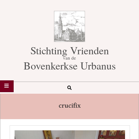
Skip
to
content
Stichting Vrienden
van de
Bovenkerkse Urbanus
Search
Secondary
Navigation
crucifix
Menu