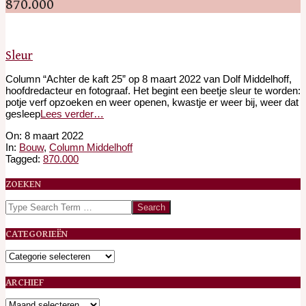
870.000
Sleur
Column “Achter de kaft 25” op 8 maart 2022 van Dolf Middelhoff,
hoofdredacteur en fotograaf. Het begint een beetje sleur te worden:
potje verf opzoeken en weer openen, kwastje er weer bij, weer dat
gesleep
Lees verder…
2022-
On:
8 maart 2022
03-
In:
Bouw
,
Column Middelhoff
08
Tagged:
870.000
ZOEKEN
Search
CATEGORIEËN
Categorieën
ARCHIEF
Archief