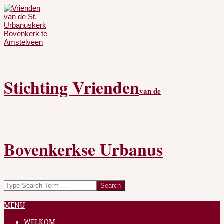
Skip
to
content
Stichting Vrienden
van de
Bovenkerkse Urbanus
Search
Secondary
MENU
Navigation
Menu
WELKOM