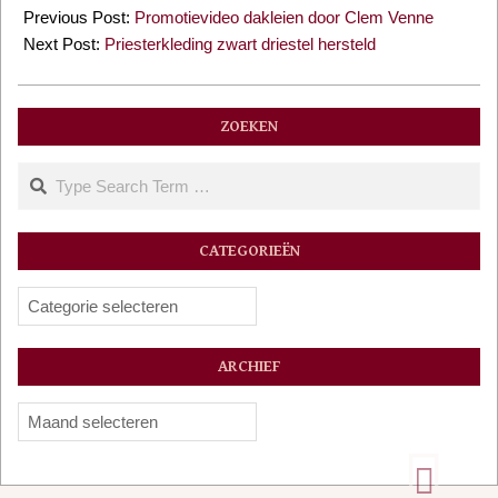
05-
Previous Post:
Promotievideo dakleien door Clem Venne
21
Next Post:
Priesterkleding zwart driestel hersteld
ZOEKEN
Search
CATEGORIEËN
Categorieën
ARCHIEF
Archief