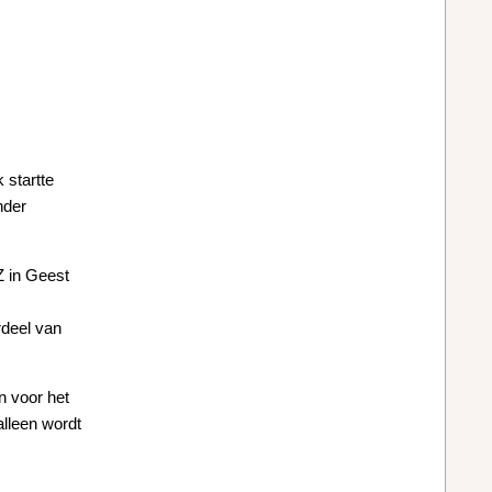
 startte
nder
Z in Geest
rdeel van
n voor het
alleen wordt