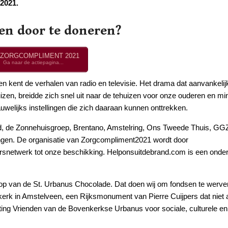
 2021.
n door te doneren?
ZORGCOMPLIMENT 2021
Ga naar de actiepagina...
n kent de verhalen van radio en televisie. Het drama dat aanvankelijk
izen, breidde zich snel uit naar de tehuizen voor onze ouderen en mi
nauwelijks instellingen die zich daaraan kunnen onttrekken.
nd, de Zonnehuisgroep, Brentano, Amstelring, Ons Tweede Thuis, GG
ingen. De organisatie van Zorgcompliment2021 wordt door
gersnetwerk tot onze beschikking. Helponsuitdebrand.com is een onde
oop van de St. Urbanus Chocolade. Dat doen wij om fondsen te werve
skerk in Amstelveen, een Rijksmonument van Pierre Cuijpers dat niet 
ing Vrienden van de Bovenkerkse Urbanus voor sociale, culturele en