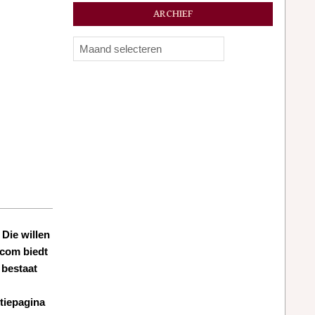
ARCHIEF
Archief
Die willen
.com biedt
 bestaat
ctiepagina