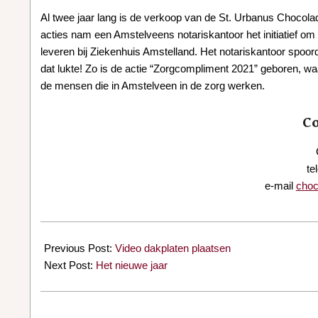
Al twee jaar lang is de verkoop van de St. Urbanus Chocolad
acties nam een Amstelveens notariskantoor het initiatief om 
leveren bij Ziekenhuis Amstelland. Het notariskantoor spoo
dat lukte! Zo is de actie “Zorgcompliment 2021” geboren, wa
de mensen die in Amstelveen in de zorg werken.
C
te
e-mail
choc
2021-
01-
Previous Post:
Video dakplaten plaatsen
08
Next Post:
Het nieuwe jaar