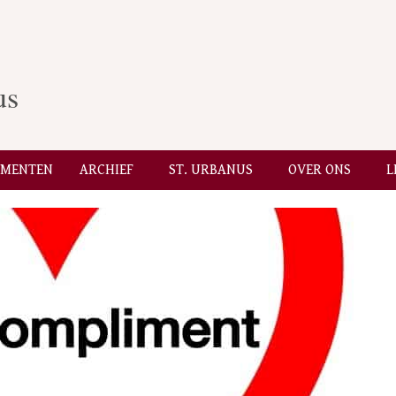
us
EMENTEN
ARCHIEF
ST. URBANUS
OVER ONS
L
Secondary
Navigation
Menu