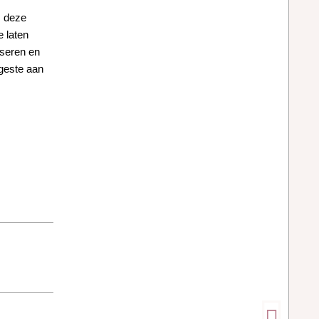
s deze
e laten
sseren en
 geste aan