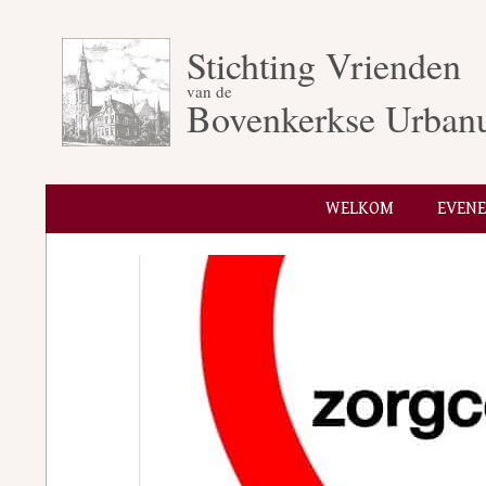
Skip
to
Stichting Vrienden
content
van de
Bovenkerkse Urban
WELKOM
EVEN