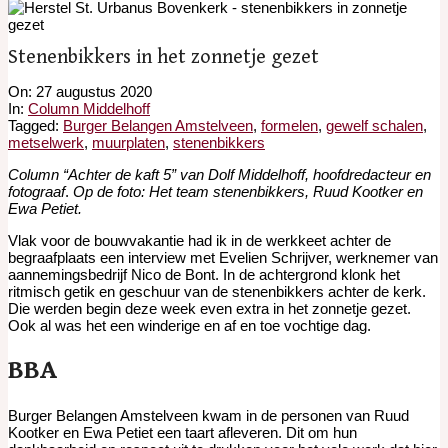
Stenenbikkers in het zonnetje gezet
On:
27 augustus 2020
In:
Column Middelhoff
Tagged:
Burger Belangen Amstelveen
,
formelen
,
gewelf schalen
,
metselwerk
,
muurplaten
,
stenenbikkers
Column “Achter de kaft 5” van Dolf Middelhoff, hoofdredacteur en
fotograaf
.
Op de foto: Het team stenenbikkers, Ruud Kootker en
Ewa Petiet.
Vlak voor de bouwvakantie had ik in de werkkeet achter de
begraafplaats een interview met Evelien Schrijver, werknemer van
aannemingsbedrijf Nico de Bont. In de achtergrond klonk het
ritmisch getik en geschuur van de stenenbikkers achter de kerk.
Die werden begin deze week even extra in het zonnetje gezet.
Ook al was het een winderige en af en toe vochtige dag.
BBA
Burger Belangen Amstelveen kwam in de personen van Ruud
Kootker en Ewa Petiet een taart afleveren. Dit om hun