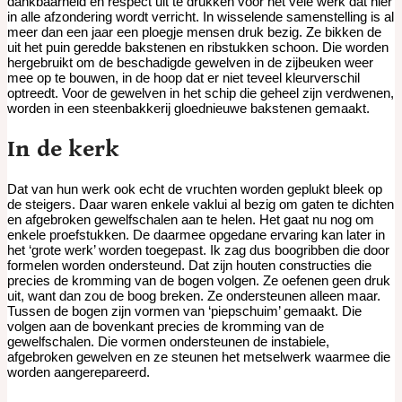
dankbaarheid en respect uit te drukken voor het vele werk dat hier
in alle afzondering wordt verricht. In wisselende samenstelling is al
meer dan een jaar een ploegje mensen druk bezig. Ze bikken de
uit het puin geredde bakstenen en ribstukken schoon. Die worden
hergebruikt om de beschadigde gewelven in de zijbeuken weer
mee op te bouwen, in de hoop dat er niet teveel kleurverschil
optreedt. Voor de gewelven in het schip die geheel zijn verdwenen,
worden in een steenbakkerij gloednieuwe bakstenen gemaakt.
In de kerk
Dat van hun werk ook echt de vruchten worden geplukt bleek op
de steigers. Daar waren enkele vaklui al bezig om gaten te dichten
en afgebroken gewelfschalen aan te helen. Het gaat nu nog om
enkele proefstukken. De daarmee opgedane ervaring kan later in
het ‘grote werk’ worden toegepast. Ik zag dus boogribben die door
formelen worden ondersteund. Dat zijn houten constructies die
precies de kromming van de bogen volgen. Ze oefenen geen druk
uit, want dan zou de boog breken. Ze ondersteunen alleen maar.
Tussen de bogen zijn vormen van ‘piepschuim’ gemaakt. Die
volgen aan de bovenkant precies de kromming van de
gewelfschalen. Die vormen ondersteunen de instabiele,
afgebroken gewelven en ze steunen het metselwerk waarmee die
worden aangerepareerd.