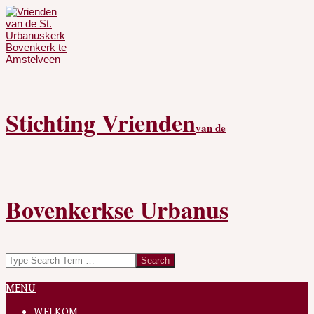
Skip
to
content
Stichting Vrienden
van de
Bovenkerkse Urbanus
Search
Secondary
MENU
Navigation
Menu
WELKOM