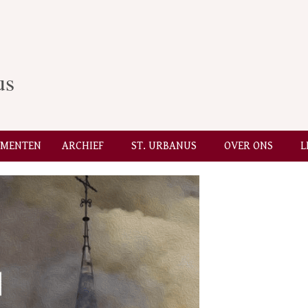
us
EMENTEN
ARCHIEF
ST. URBANUS
OVER ONS
L
Secondary
Navigation
Menu