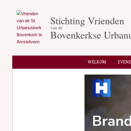
Skip
to
Stichting Vrienden
content
van de
Bovenkerkse Urban
WELKOM
EVEN