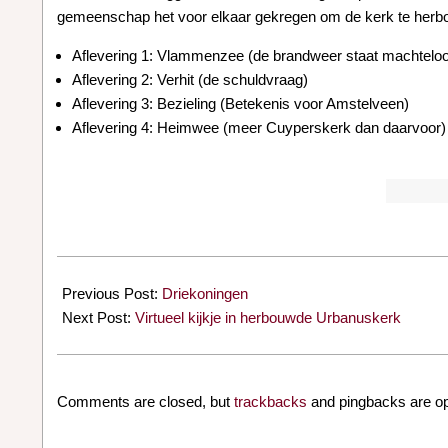
gemeenschap het voor elkaar gekregen om de kerk te herbo
Aflevering 1: Vlammenzee (de brandweer staat machtelo
Aflevering 2: Verhit (de schuldvraag)
Aflevering 3: Bezieling (Betekenis voor Amstelveen)
Aflevering 4: Heimwee (meer Cuyperskerk dan daarvoor)
2023-
01-
Previous Post:
Driekoningen
11
Next Post:
Virtueel kijkje in herbouwde Urbanuskerk
Comments are closed, but
trackbacks
and pingbacks are o