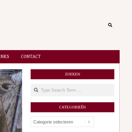
Search
INKS
CONTACT
ZOEKEN
Search
CATEGORIEËN
Categorieën