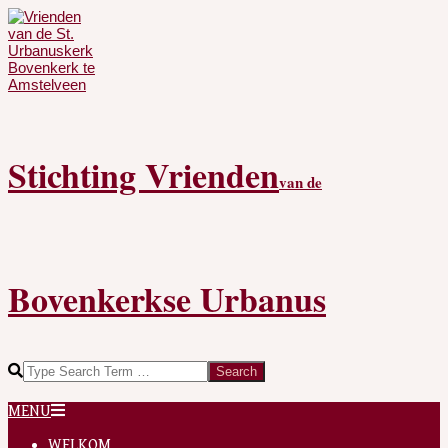
Skip
to
content
Stichting Vrienden
van de
Bovenkerkse Urbanus
Search
Secondary
MENU
Navigation
Menu
WELKOM