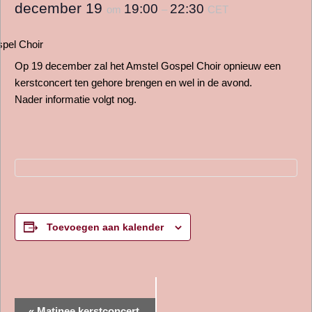
december 19
19:00
22:30
om
–
CET
Op 19 december zal het Amstel Gospel Choir opnieuw een
kerstconcert ten gehore brengen en wel in de avond.
Nader informatie volgt nog.
Toevoegen aan kalender
E
«
Matinee kerstconcert