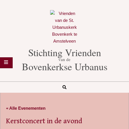
Skip
to
content
Stichting Vrienden
van de
Bovenkerkse Urbanus
Search
Secondary
Navigation
« Alle Evenementen
Menu
Kerstconcert in de avond