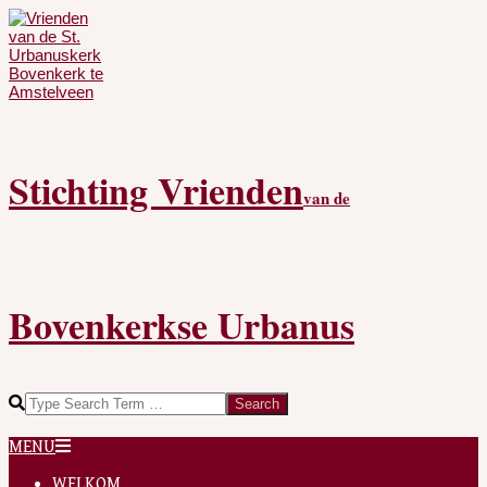
Skip
to
content
Stichting Vrienden
van de
Bovenkerkse Urbanus
Search
Secondary
MENU
Navigation
Menu
WELKOM