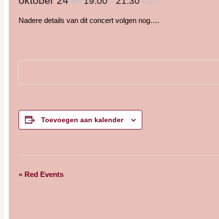
oktober 24
19:00
21:30
om
–
CEST
Nadere details van dit concert volgen nog….
Toevoegen aan kalender
Evenement
«
Red Events
Navigatie