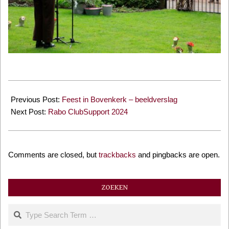
2024-
09-
Previous Post:
Feest in Bovenkerk – beeldverslag
15
Next Post:
Rabo ClubSupport 2024
Comments are closed, but
trackbacks
and pingbacks are open.
ZOEKEN
Search