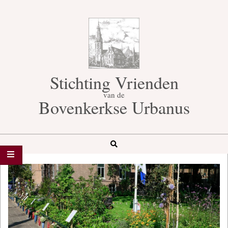
Skip
to
content
Stichting Vrienden
van de
Bovenkerkse Urbanus
Search
Secondary
Navigation
Menu